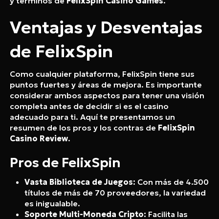
y términos de
FelixSpin Casino Games
.
Ventajas y Desventajas
de FelixSpin
Como cualquier plataforma, FelixSpin tiene sus
puntos fuertes y áreas de mejora. Es importante
considerar ambos aspectos para tener una visión
completa antes de decidir si es el casino
adecuado para ti. Aquí te presentamos un
resumen de los pros y los contras de
FelixSpin
Casino Review
.
Pros de FelixSpin
Vasta Biblioteca de Juegos:
Con más de 4.500
títulos de más de 70 proveedores, la variedad
es inigualable.
Soporte Multi-Moneda Cripto:
Facilita las