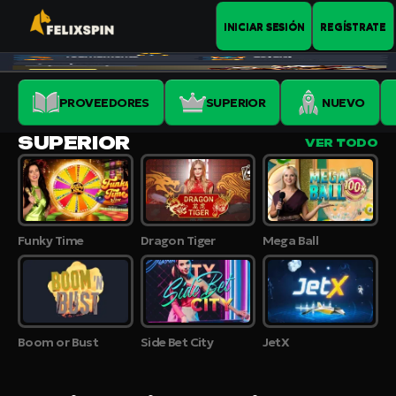
INICIAR SESIÓN
REGÍSTRATE
PROVEEDORES
SUPERIOR
NUEVO
SUPERIOR
VER TODO
Funky Time
Dragon Tiger
Mega Ball
Boom or Bust
Side Bet City
JetX