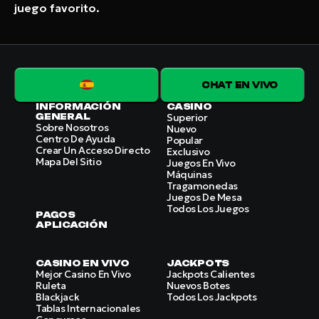
juego favorito.
CHAT EN VIVO
INFORMACIÓN
CASINO
GENERAL
Superior
Sobre Nosotros
Nuevo
Centro De Ayuda
Popular
Crear Un Acceso Directo
Exclusivo
Mapa Del Sitio
Juegos En Vivo
Máquinas
Tragamonedas
Juegos De Mesa
Todos Los Juegos
PAGOS
APLICACIÓN
CASINO EN VIVO
JACKPOTS
Mejor Casino En Vivo
Jackpots Calientes
Ruleta
Nuevos Botes
Blackjack
Todos Los Jackpots
Tablas Internacionales