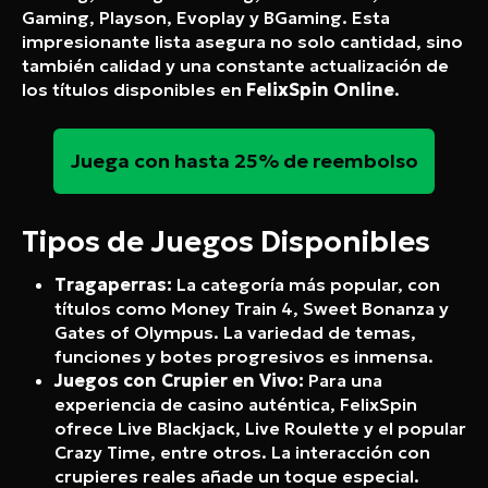
Gaming, Playson, Evoplay y BGaming. Esta
impresionante lista asegura no solo cantidad, sino
también calidad y una constante actualización de
los títulos disponibles en
FelixSpin Online
.
Juega con hasta 25% de reembolso
Tipos de Juegos Disponibles
Tragaperras:
La categoría más popular, con
títulos como Money Train 4, Sweet Bonanza y
Gates of Olympus. La variedad de temas,
funciones y botes progresivos es inmensa.
Juegos con Crupier en Vivo:
Para una
experiencia de casino auténtica, FelixSpin
ofrece Live Blackjack, Live Roulette y el popular
Crazy Time, entre otros. La interacción con
crupieres reales añade un toque especial.