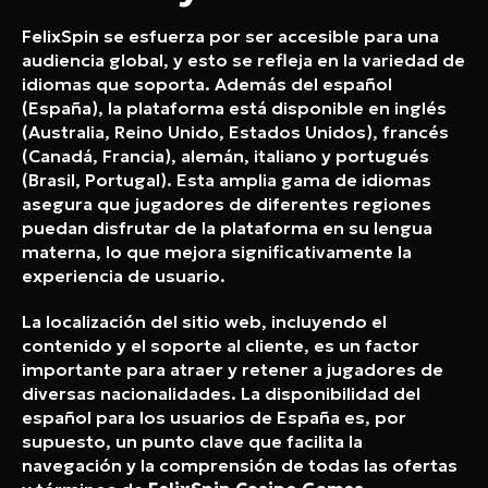
FelixSpin se esfuerza por ser accesible para una
audiencia global, y esto se refleja en la variedad de
idiomas que soporta. Además del español
(España), la plataforma está disponible en inglés
(Australia, Reino Unido, Estados Unidos), francés
(Canadá, Francia), alemán, italiano y portugués
(Brasil, Portugal). Esta amplia gama de idiomas
asegura que jugadores de diferentes regiones
puedan disfrutar de la plataforma en su lengua
materna, lo que mejora significativamente la
experiencia de usuario.
La localización del sitio web, incluyendo el
contenido y el soporte al cliente, es un factor
importante para atraer y retener a jugadores de
diversas nacionalidades. La disponibilidad del
español para los usuarios de España es, por
supuesto, un punto clave que facilita la
navegación y la comprensión de todas las ofertas