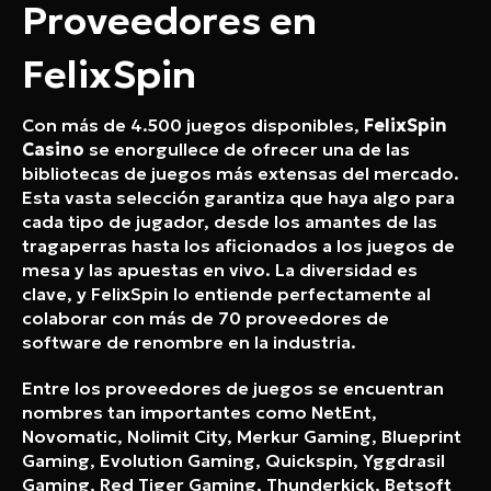
Proveedores en
FelixSpin
Con más de 4.500 juegos disponibles,
FelixSpin
Casino
se enorgullece de ofrecer una de las
bibliotecas de juegos más extensas del mercado.
Esta vasta selección garantiza que haya algo para
cada tipo de jugador, desde los amantes de las
tragaperras hasta los aficionados a los juegos de
mesa y las apuestas en vivo. La diversidad es
clave, y FelixSpin lo entiende perfectamente al
colaborar con más de 70 proveedores de
software de renombre en la industria.
Entre los proveedores de juegos se encuentran
nombres tan importantes como NetEnt,
Novomatic, Nolimit City, Merkur Gaming, Blueprint
Gaming, Evolution Gaming, Quickspin, Yggdrasil
Gaming, Red Tiger Gaming, Thunderkick, Betsoft